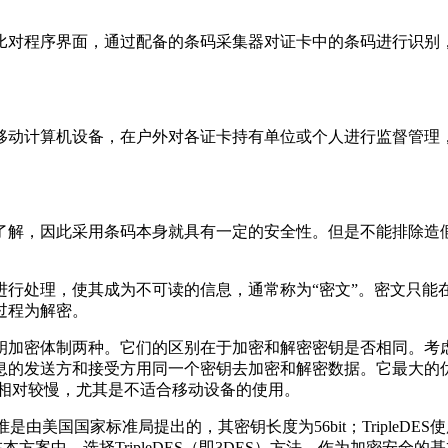
比对程序界面，通过配备的条码采集器对证卡中的条码进行识别
。
移动计算机设备，在户外对各证卡持有单位或个人进行监督管理
了解，因此采用条码本身就具有一定的安全性。但是不能排除造
进行处理，使其成为不可读的信息，通常称为“密文”。密文只能
逆过程为解密。
钥加密体制两种。它们的区别在于加密和解密密钥是否相同。考
息的发送方和接受方用同一个密钥去加密和解密数据。它最大的优
度相对较慢，尤其是不适合移动设备的使用。
标准是由美国国家标准局提出的，其密钥长度为56bit；TripleDE
因此在本方案中，选择TripleDES（即3DES）方法，作为加密安全的