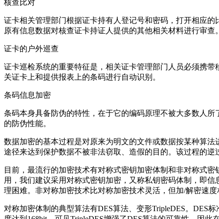
核查比对
证卡相关管理部门根据证卡持有人登记号和密码，打开相应的
原有信息数据对核查证卡持证人提供的其他相关材料进行审查
证卡的户外巡查
证卡巡检系统的重要特征是，相关证卡管理部门人员必须携带
关证卡上和提供报表上的条码进行自动识别。
条码信息加密
条码本身具备防伪的特性，在于它的编码原理不被大多数人所
的防伪性能。
数据加密的基本过程是对原来为明文的文件或数据按某种算法
途径来达到保护数据不被非法窃取、造假的目的。该过程的
目前，最流行的加密技术有对称式密钥加密体制和非对称式密
用，我们建议采用对称式密钥加密，又称私钥密码体制，即信
理困难。非对称加密技术比对称加密技术灵活，但加/解密速
对称加密体制的典型算法有DES算法、变形TripleDES。DES
度达到168bit。可见TripleDES增强了DES算法的可靠性。